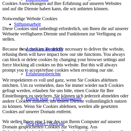
Cookies Auswirkungen auf Ihre Erfahrung auf unseren Websites
und auf die Dienste haben kann, die wir anbieten können.
Notwendige Website Cookies
Stiftungsarbeit
Diese Cookies sind unbedingt erforderlich, um Ihnen die auf unserer
Webseite verfügbaren Dienste und Funktionen zur Verfügung zu
stellen.
Arbeit am Tonfeld®
Because these cookies are strictly necessary to deliver the website,
refusing them will have impact how our site functions. You always
can block or delete cookies by changing your browser settings and
force blocking all cookies on this website. But this will always
prompt you to accept/refuse cookies when revisiting our site.
Erfahrungsberichte
Wir respektieren es voll und ganz, wenn Sie Cookies ablehnen
möchten. Um zu vermeiden, dass Sie immer wieder nach Cookies
gefragt werden, erlauben Sie uns bitte, einen Cookie für Ihre
Einstellungen zu speichern. Sie können sich jederzeit abmelden oder
Barbos bunt – Flüchtlingshilfe
andere Cookies zulassen, um unsere Dienste vollumfänglich nutzen
zu können. Wenn Sie Cookies ablehnen, werden alle gesetzten
Cookies auf unserer Domain entfernt.
Wir stellen Ihnen eine Liste der von Ihrem Computer auf unserer
Newsletter / Berichte
Domain gespeicherten Cookies zur Verfügung. Aus