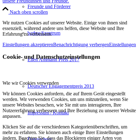
unsere Freundinnen und Freunde.
Freunde und Förderer
Nach oben scrollen
Wir nutzen Cookies auf unserer Website. Einige von ihnen sind
essenziell, während andere uns helfen, diese Website und Ihre
barbos®zentrum
Erfahrung zu verbessern.
Einstellungen akzeptieren
Benachrichtigung verbergen
Einstellungen
Cookie- und Datenschutzeinstellungen
Ellen Ammann Preis 2017
Wie wir Cookies verwenden
Deutscher Engagementpreis 2013
Wir können Cookies anfordern, die auf Ihrem Gerät eingestellt
werden. Wir verwenden Cookies, um uns mitzuteilen, wenn Sie
unsere Websites besuchen, wie Sie mit uns interagieren, Ihre
Nutzererfahrung verbessern und Ihre Beziehung zu unserer Website
Impressum / Kontakt
anpassen.
Klicken Sie auf die verschiedenen Kategorienüberschriften, um
mehr zu erfahren. Sie können auch einige Ihrer Einstellungen
ändern. Beachten Sie, dass das Blockieren einiger Arten von
Datenschutz