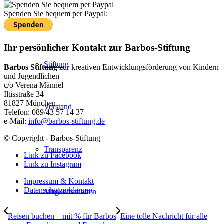
Spenden Sie bequem per Paypal:
Stiftung
Ihr persönlicher Kontakt zur Barbos-Stiftung
Stiftung
Barbos Stiftung
zur kreativen Entwicklungsförderung von Kindern
und Jugendlichen
c/o Verena Männel
Iltisstraße 34
81827 München
Vorstand
Telefon: 089/43 57 14 37
e-Mail:
info@barbos-stiftung.de
© Copyright - Barbos-Stiftung
Transparenz
Link zu Facebook
Link zu Instagram
Impressum & Kontakt
Datenschutzerklärung
Mitgliedschaften
Reisen buchen – mit % für Barbos
Eine tolle Nachricht für alle