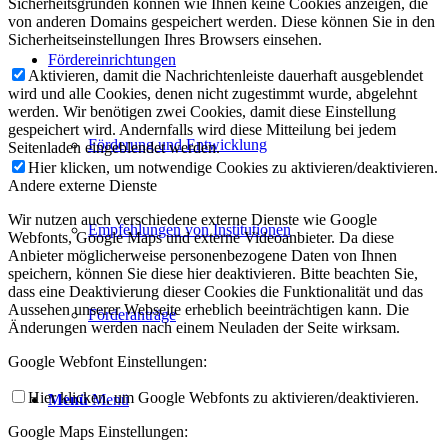
Sicherheitsgründen können wie Ihnen keine Cookies anzeigen, die
von anderen Domains gespeichert werden. Diese können Sie in den
Sicherheitseinstellungen Ihres Browsers einsehen.
Fördereinrichtungen
Aktivieren, damit die Nachrichtenleiste dauerhaft ausgeblendet
wird und alle Cookies, denen nicht zugestimmt wurde, abgelehnt
werden. Wir benötigen zwei Cookies, damit diese Einstellung
gespeichert wird. Andernfalls wird diese Mitteilung bei jedem
Förderung und Entwicklung
Seitenladen eingeblendet werden.
Hier klicken, um notwendige Cookies zu aktivieren/deaktivieren.
Andere externe Dienste
Wir nutzen auch verschiedene externe Dienste wie Google
Empfehlungen von Institutionen
Webfonts, Google Maps und externe Videoanbieter. Da diese
Anbieter möglicherweise personenbezogene Daten von Ihnen
speichern, können Sie diese hier deaktivieren. Bitte beachten Sie,
dass eine Deaktivierung dieser Cookies die Funktionalität und das
Aussehen unserer Webseite erheblich beeinträchtigen kann. Die
Förderanträge
Änderungen werden nach einem Neuladen der Seite wirksam.
Google Webfont Einstellungen:
Hier klicken, um Google Webfonts zu aktivieren/deaktivieren.
Menü
Menü
Google Maps Einstellungen: